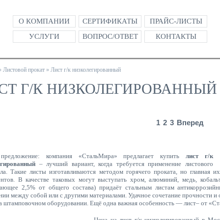
О КОМПАНИИ
СЕРТИФИКАТЫ
ПРАЙС-ЛИСТЫ
УСЛУГИ
ВОПРОС/ОТВЕТ
КОНТАКТЫ
»
Листовой прокат
»
Лист г/к низколегированный
СТ Г/К НИЗКОЛЕГИРОВАННЫЙ
1
2
3
Вперед
предложение: компания «СтальМира» предлагает купить
лист г/к
егированный
– лучший вариант, когда требуется применение листового
ла. Такие листы изготавливаются методом горячего проката, но главная и
нтов. В качестве таковых могут выступать хром, алюминий, медь, кобал
ающее 2,5% от общего состава) придаёт стальным листам антикоррозийн
нии между собой или с другими материалами. Удачное сочетание прочности и 
а штамповочном оборудовании. Ещё одна важная особенность — лист– от «Ст
Цена на лист г/к низколегированный в Мос