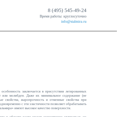
8 (495) 545-49-24
Время работы: круглосуточно
info@stalmira.ru
х особенность заключается в присутствии легированных
ьт или молибден. Даже их минимальное содержание (не
ые свойства, жаропрочность и отменные свойства при
одновременно с эти эластичности позволяет обрабатывать
альмира» имеют высокое качество поверхности.
кве и области часто может существенно отличаться, но