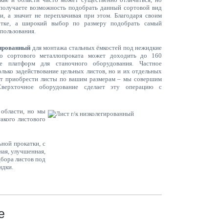
 получаете возможность подобрать данный сортовой вид
, а значит не переплачивая при этом. Благодаря своим
отке, а широкий выбор по размеру подобрать самый
пользования.
гированный
для монтажа стальных ёмкостей под нежидкие
го сортового металлопроката может доходить до 160
ве платформ для станочного оборудования. Частное
олько задействование цельных листов, но и их отдельных
ет приобрести листы по вашим размерам – мы совершим
Сверхточное оборудование сделает эту операцию с
 области, но мы
акого листового
ной прокатки, с
ная, улучшенная,
дбора листов под
идки.
е