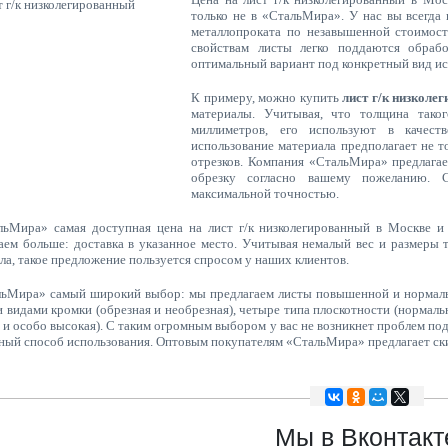
только не в «СтальМира». У нас вы всегда
металлопроката по незавышенной стоимости
свойствам листы легко поддаются обраб
оптимальный вариант под конкретный вид ис
К примеру, можно купить
лист г/к низколе
материалы. Учитывая, что толщина тако
миллиметров, его используют в качест
использование материала предполагает не т
отрезков. Компания «СтальМира» предлага
обрезку согласно вашему пожеланию. 
максимальной точностью.
ьМира» самая доступная цена на лист г/к низколегированный в Москве и
аем больше: доставка в указанное место. Учитывая немалый вес и размеры т
ла, такое предложение пользуется спросом у наших клиентов.
ьМира» самый широкий выбор: мы предлагаем листы повышенной и нормаль
 видами кромки (обрезная и необрезная), четыре типа плоскотности (нормаль
 и особо высокая). С таким огромным выбором у вас не возникнет проблем по
ный способ использования. Оптовым покупателям «СтальМира» предлагает ск
Мы в Вконтакт