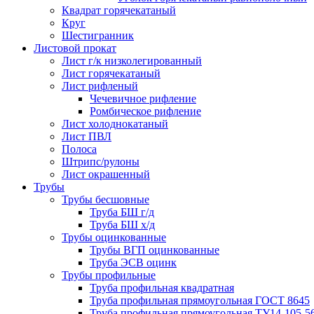
Квадрат горячекатаный
Круг
Шестигранник
Листовой прокат
Лист г/к низколегированный
Лист горячекатаный
Лист рифленый
Чечевичное рифление
Ромбическое рифление
Лист холоднокатаный
Лист ПВЛ
Полоса
Штрипс/рулоны
Лист окрашенный
Трубы
Трубы бесшовные
Труба БШ г/д
Труба БШ х/д
Трубы оцинкованные
Трубы ВГП оцинкованные
Труба ЭСВ оцинк
Трубы профильные
Труба профильная квадратная
Труба профильная прямоугольная ГОСТ 8645
Труба профильная прямоугольная ТУ14-105-5