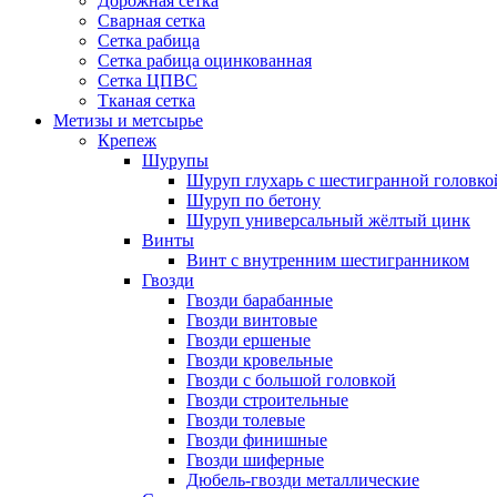
Дорожная сетка
Сварная сетка
Сетка рабица
Сетка рабица оцинкованная
Сетка ЦПВС
Тканая сетка
Метизы и метсырье
Крепеж
Шурупы
Шуруп глухарь с шестигранной головко
Шуруп по бетону
Шуруп универсальный жёлтый цинк
Винты
Винт с внутренним шестигранником
Гвозди
Гвозди барабанные
Гвозди винтовые
Гвозди ершеные
Гвозди кровельные
Гвозди с большой головкой
Гвозди строительные
Гвозди толевые
Гвозди финишные
Гвозди шиферные
Дюбель-гвозди металлические