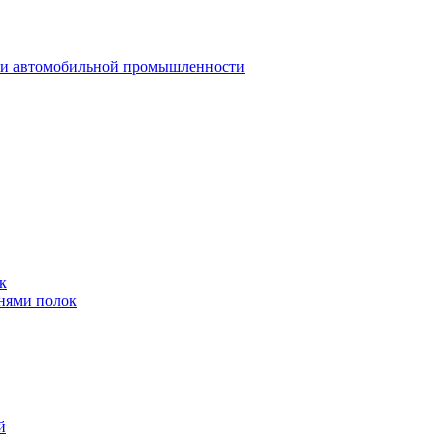
 и автомобильной промышленности
к
нями полок
й