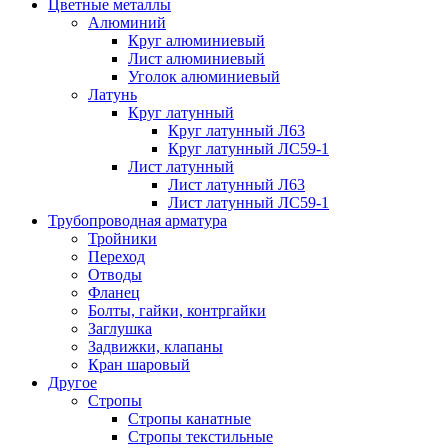
Цветные металлы
Алюминий
Круг алюминиевый
Лист алюминиевый
Уголок алюминиевый
Латунь
Круг латунный
Круг латунный Л63
Круг латунный ЛС59-1
Лист латунный
Лист латунный Л63
Лист латунный ЛС59-1
Трубопроводная арматура
Тройники
Переход
Отводы
Фланец
Болты, гайки, контргайки
Заглушка
Задвижки, клапаны
Кран шаровый
Другое
Стропы
Стропы канатные
Стропы текстильные