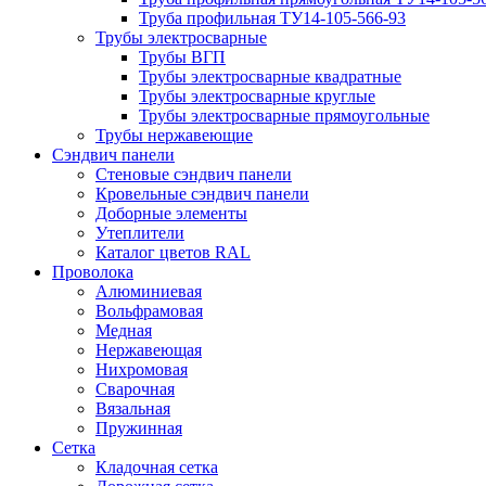
Труба профильная ТУ14-105-566-93
Трубы электросварные
Трубы ВГП
Трубы электросварные квадратные
Трубы электросварные круглые
Трубы электросварные прямоугольные
Трубы нержавеющие
Сэндвич панели
Стеновые сэндвич панели
Кровельные сэндвич панели
Доборные элементы
Утеплители
Каталог цветов RAL
Проволока
Алюминиевая
Вольфрамовая
Медная
Нержавеющая
Нихромовая
Сварочная
Вязальная
Пружинная
Сетка
Кладочная сетка