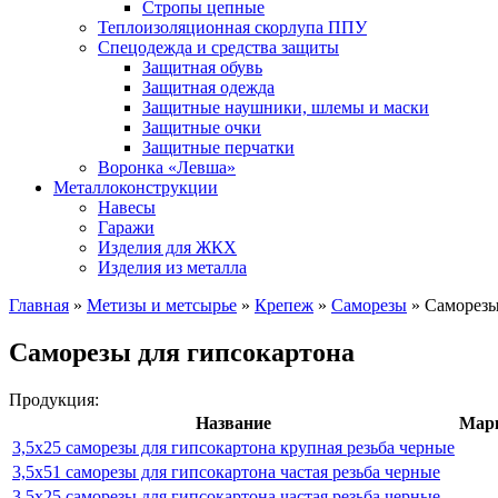
Стропы цепные
Теплоизоляционная скорлупа ППУ
Спецодежда и средства защиты
Защитная обувь
Защитная одежда
Защитные наушники, шлемы и маски
Защитные очки
Защитные перчатки
Воронка «Левша»
Металлоконструкции
Навесы
Гаражи
Изделия для ЖКХ
Изделия из металла
Главная
»
Метизы и метсырье
»
Крепеж
»
Саморезы
»
Саморезы
Саморезы для гипсокартона
Продукция:
Название
Марк
3,5х25 саморезы для гипсокартона крупная резьба черные
3,5х51 саморезы для гипсокартона частая резьба черные
3,5х25 саморезы для гипсокартона частая резьба черные