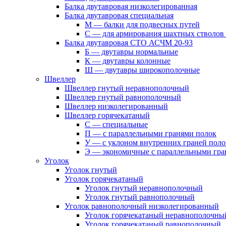
Балка двутавровая низколегированная
Балка двутавровая специальная
М — балки для подвесных путей
С — для армирования шахтных стволов
Балка двутавровая СТО АСЧМ 20-93
Б — двутавры нормальные
К — двутавры колонные
Ш — двутавры широкополочные
Швеллер
Швеллер гнутый неравнополочный
Швеллер гнутый равнополочный
Швеллер низколегированный
Швеллер горячекатаный
С — специальные
П — с параллельными гранями полок
У — с уклоном внутренних граней поло
Э — экономичные с параллельными гра
Уголок
Уголок гнутый
Уголок горячекатаный
Уголок гнутый неравнополочный
Уголок гнутый равнополочный
Уголок равнополочный низколегированный
Уголок горячекатаный неравнополочны
Уголок горячекатаный равнополочный