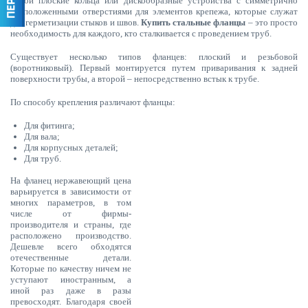
собой плоские кольца или дискообразные устройства с симметрично
расположенными отверстиями для элементов крепежа, которые служат
для герметизации стыков и швов.
Купить стальные фланцы
– это просто
необходимость для каждого, кто сталкивается с проведением труб.
Существует несколько типов фланцев: плоский и резьбовой
(воротниковый). Первый монтируется путем приваривания к задней
поверхности трубы, а второй – непосредственно встык к трубе.
По способу крепления различают фланцы:
Для фитинга;
Для вала;
Для корпусных деталей;
Для труб.
На фланец нержавеющий цена
варьируется в зависимости от
многих параметров, в том
числе от фирмы-
производителя и страны, где
расположено производство.
Дешевле всего обходятся
отечественные детали.
Которые по качеству ничем не
уступают иностранным, а
иной раз даже в разы
превосходят. Благодаря своей