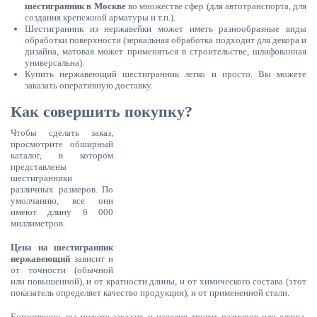
шестигранник в Москве
во множестве сфер (для автотранспорта, для
создания крепежной арматуры и т.п.).
Шестигранник из нержавейки может иметь разнообразные виды
обработки поверхности (зеркальная обработка подходит для декора и
дизайна, матовая может применяться в строительстве, шлифованная
универсальна).
Купить нержавеющий шестигранник легко и просто. Вы можете
заказать оперативную доставку.
Как совершить покупку?
Чтобы сделать заказ,
просмотрите обширный
каталог, в котором
представлены
шестигранники
различных размеров. По
умолчанию, все они
имеют длину 6 000
миллиметров.
Цена на шестигранник
нержавеющий
зависит и
от точности (обычной
или повышенной), и от кратности длины, и от химического состава (этот
показатель определяет качество продукции), и от примененной стали.
Естественно, вы можете заказать и изделия других размеров или длины.