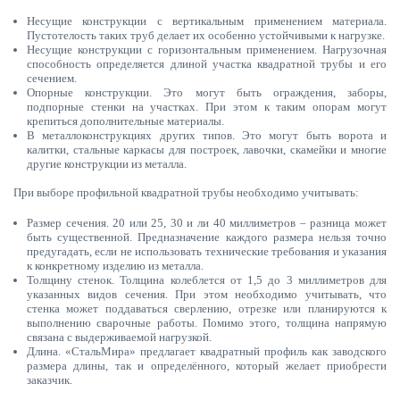
Несущие конструкции с вертикальным применением материала.
Пустотелость таких труб делает их особенно устойчивыми к нагрузке.
Несущие конструкции с горизонтальным применением. Нагрузочная
способность определяется длиной участка квадратной трубы и его
сечением.
Опорные конструкции. Это могут быть ограждения, заборы,
подпорные стенки на участках. При этом к таким опорам могут
крепиться дополнительные материалы.
В металлоконструкциях других типов. Это могут быть ворота и
калитки, стальные каркасы для построек, лавочки, скамейки и многие
другие конструкции из металла.
При выборе профильной квадратной трубы необходимо учитывать:
Размер сечения. 20 или 25, 30 и ли 40 миллиметров – разница может
быть существенной. Предназначение каждого размера нельзя точно
предугадать, если не использовать технические требования и указания
к конкретному изделию из металла.
Толщину стенок. Толщина колеблется от 1,5 до 3 миллиметров для
указанных видов сечения. При этом необходимо учитывать, что
стенка может поддаваться сверлению, отрезке или планируются к
выполнению сварочные работы. Помимо этого, толщина напрямую
связана с выдерживаемой нагрузкой.
Длина. «СтальМира» предлагает квадратный профиль как заводского
размера длины, так и определённого, который желает приобрести
заказчик.