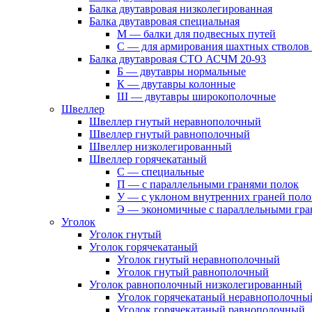
Балка двутавровая низколегированная
Балка двутавровая специальная
М — балки для подвесных путей
С — для армирования шахтных стволов
Балка двутавровая СТО АСЧМ 20-93
Б — двутавры нормальные
К — двутавры колонные
Ш — двутавры широкополочные
Швеллер
Швеллер гнутый неравнополочный
Швеллер гнутый равнополочный
Швеллер низколегированный
Швеллер горячекатаный
С — специальные
П — с параллельными гранями полок
У — с уклоном внутренних граней поло
Э — экономичные с параллельными гра
Уголок
Уголок гнутый
Уголок горячекатаный
Уголок гнутый неравнополочный
Уголок гнутый равнополочный
Уголок равнополочный низколегированный
Уголок горячекатаный неравнополочны
Уголок горячекатаный равнополочный