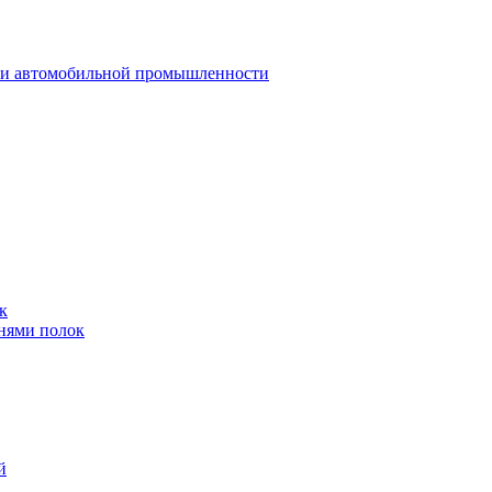
 и автомобильной промышленности
к
нями полок
й