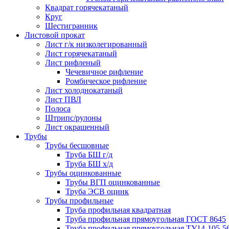
Квадрат горячекатаный
Круг
Шестигранник
Листовой прокат
Лист г/к низколегированный
Лист горячекатаный
Лист рифленый
Чечевичное рифление
Ромбическое рифление
Лист холоднокатаный
Лист ПВЛ
Полоса
Штрипс/рулоны
Лист окрашенный
Трубы
Трубы бесшовные
Труба БШ г/д
Труба БШ х/д
Трубы оцинкованные
Трубы ВГП оцинкованные
Труба ЭСВ оцинк
Трубы профильные
Труба профильная квадратная
Труба профильная прямоугольная ГОСТ 8645
Труба профильная прямоугольная ТУ14-105-5