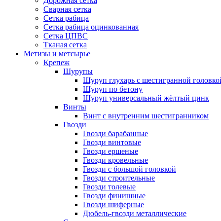
Дорожная сетка
Сварная сетка
Сетка рабица
Сетка рабица оцинкованная
Сетка ЦПВС
Тканая сетка
Метизы и метсырье
Крепеж
Шурупы
Шуруп глухарь с шестигранной головко
Шуруп по бетону
Шуруп универсальный жёлтый цинк
Винты
Винт с внутренним шестигранником
Гвозди
Гвозди барабанные
Гвозди винтовые
Гвозди ершеные
Гвозди кровельные
Гвозди с большой головкой
Гвозди строительные
Гвозди толевые
Гвозди финишные
Гвозди шиферные
Дюбель-гвозди металлические