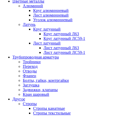
Цветные металлы
Алюминий
Круг алюминиевый
Лист алюминиевый
Уголок алюминиевый
Латунь
Круг латунный
Круг латунный Л63
Круг латунный ЛС59-1
Лист латунный
Лист латунный Л63
Лист латунный ЛС59-1
Трубопроводная арматура
Тройники
Переход
Отводы
Фланец
Болты, гайки, контргайки
Заглушка
Задвижки, клапаны
Кран шаровый
Другое
Стропы
Стропы канатные
Стропы текстильные