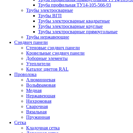
Труба профильная ТУ14-105-566-93
Трубы электросварные
Трубы ВГП
Трубы электросварные квадратные
Трубы электросварные круглые
Трубы электросварные прямоугольные
Трубы нержавеющие
Сэндвич панели
Стеновые сэндвич панели
Кровельные сэндвич панели
Доборные элементы
Утеплители
Каталог цветов RAL
Проволока
Алюминиевая
Вольфрамовая
Медная
Нержавеющая
Нихромовая
Сварочная
Вязальная
Пружинная
Сетка
Кладочная сетка