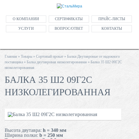
О КОМПАНИИ
СЕРТИФИКАТЫ
ПРАЙС-ЛИСТЫ
УСЛУГИ
ВОПРОС/ОТВЕТ
КОНТАКТЫ
Главная
»
Товары
»
Сортовый прокат
»
Балки Двутавровые от надежного
поставщика
»
Балка двутавровая низколегированная
»
Балка 35 Ш2 09Г2С
низколегированная
БАЛКА 35 Ш2 09Г2С
НИЗКОЛЕГИРОВАННАЯ
Высота двутавра:
h = 340 мм
Ширина полки:
b = 250 мм