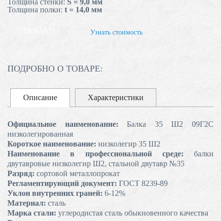
Толщина стенки:
S = 9,0 мм
Толщина полки:
t = 14,0 мм
ЗАКАЗАТЬ
Узнать стоимость
ПОДРОБНО О ТОВАРЕ:
Описание
Характеристики
Официальное наименование:
Балка 35 Ш2 09Г2С
низколегированная
Короткое наименование:
низколегир 35 Ш2
Наименование в профессиональной среде:
балки
двутавровые низколегир Ш2, стальной двутавр №35
Разряд:
сортовой металлопрокат
Регламентирующий документ:
ГОСТ 8239-89
Уклон внутренних граней:
6-12%
Материал:
сталь
Марка стали:
углеродистая сталь обыкновенного качества