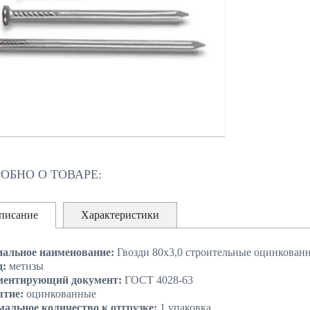
ОБНО О ТОВАРЕ:
писание
Характеристики
альное наименование:
Гвозди 80х3,0 строительные оцинкован
д:
метизы
ментирующий документ:
ГОСТ 4028-63
ытие:
оцинкованные
альное количество к отгрузке:
1 упаковка