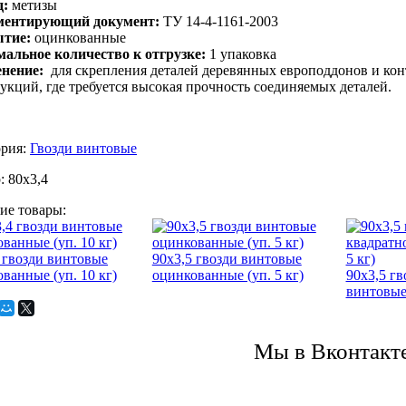
д:
метизы
ментирующий документ:
ТУ 14-4-1161-2003
ытие:
оцинкованные
альное количество к отгрузке:
1 упаковка
енение:
для скрепления деталей деревянных европоддонов и ко
укций, где требуется высокая прочность соединяемых деталей.
ория:
Гвозди винтовые
:
80х3,4
ие товары:
 гвозди винтовые
90х3,5 гвозди винтовые
ванные (уп. 10 кг)
оцинкованные (уп. 5 кг)
90х3,5 гв
винтовые 
Мы в Вконтакт