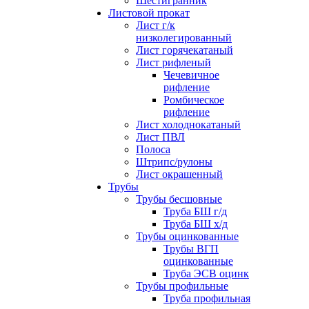
Шестигранник
Листовой прокат
Лист г/к
низколегированный
Лист горячекатаный
Лист рифленый
Чечевичное
рифление
Ромбическое
рифление
Лист холоднокатаный
Лист ПВЛ
Полоса
Штрипс/рулоны
Лист окрашенный
Трубы
Трубы бесшовные
Труба БШ г/д
Труба БШ х/д
Трубы оцинкованные
Трубы ВГП
оцинкованные
Труба ЭСВ оцинк
Трубы профильные
Труба профильная