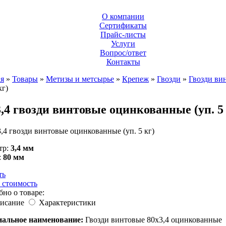
О компании
Сертификаты
Прайс-листы
Услуги
Вопрос/ответ
Контакты
ая
»
Товары
»
Метизы и метсырье
»
Крепеж
»
Гвозди
»
Гвозди ви
кг)
,4 гвозди винтовые оцинкованные (уп. 5 
тр:
3,4 мм
:
80 мм
ть
 стоимость
но о товаре:
исание
Характеристики
альное наименование:
Гвозди винтовые 80х3,4 оцинкованные