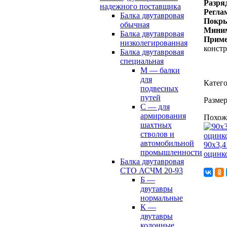
Разря
надежного поставщика
Регла
Балка двутавровая
Покр
обычная
Миним
Балка двутавровая
Прим
низколегированная
констр
Балка двутавровая
специальная
М — балки
для
Катег
подвесных
путей
Размер
С — для
армирования
Похож
шахтных
стволов и
автомобильной
90х3,4
промышленности
оцинко
Балка двутавровая
СТО АСЧМ 20-93
Б —
двутавры
нормальные
К —
двутавры
колонные