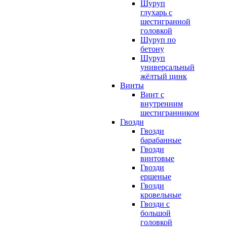
Шуруп
глухарь с
шестигранной
головкой
Шуруп по
бетону
Шуруп
универсальный
жёлтый цинк
Винты
Винт с
внутренним
шестигранником
Гвозди
Гвозди
барабанные
Гвозди
винтовые
Гвозди
ершеные
Гвозди
кровельные
Гвозди с
большой
головкой