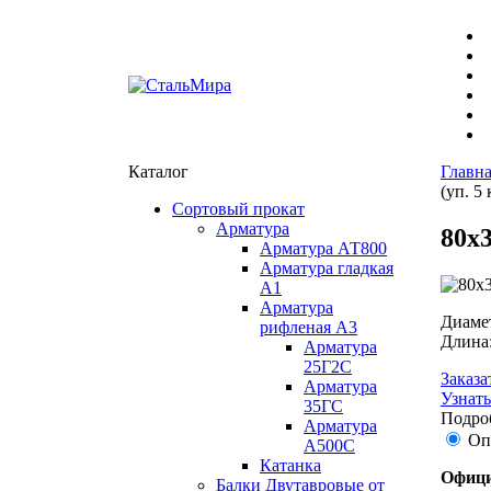
Каталог
Главн
(уп. 5 
Сортовый прокат
Арматура
80х3
Арматура АТ800
Арматура гладкая
А1
Арматура
Диаме
рифленая А3
Длина
Арматура
25Г2С
Заказа
Арматура
Узнать
35ГС
Подроб
Арматура
Оп
А500С
Катанка
Офици
Балки Двутавровые от