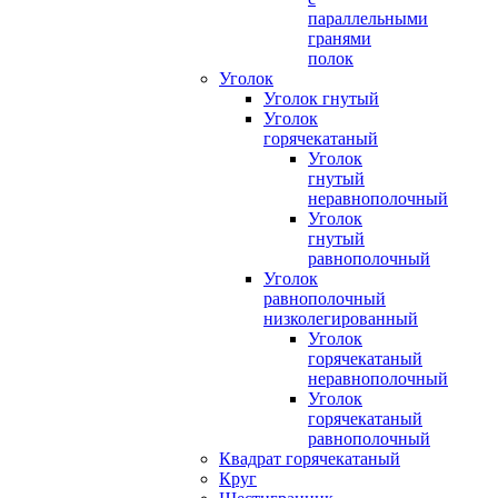
параллельными
гранями
полок
Уголок
Уголок гнутый
Уголок
горячекатаный
Уголок
гнутый
неравнополочный
Уголок
гнутый
равнополочный
Уголок
равнополочный
низколегированный
Уголок
горячекатаный
неравнополочный
Уголок
горячекатаный
равнополочный
Квадрат горячекатаный
Круг