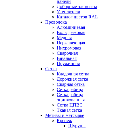
панели
Доборные элементы
Утеплители
Каталог цветов RAL
Проволока
Алюминиевая
Вольфрамовая
Медная
Нержавеющая
Нихромовая
Сварочная
Вязальная
Пружинная
Сетка
Кладочная сетка
Дорожная сетка
Сварная сетка
Сетка рабица
Сетка рабица
оцинкованная
Сетка ЦПВС
Тканая сетка
Метизы и метсырье
Крепеж
Шурупы