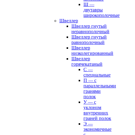
Ш —
двутавры
широкополочные
Швеллер
Швеллер гнутый
неравнополочный
Швеллер гнутый
равнополочный
Швеллер
низколегированный
Швеллер
горячекатаный
С —
специальные
П — с
параллельными
гранями
полок
У — с
уклоном
внутренних
граней полок
Э —
экономичные
с