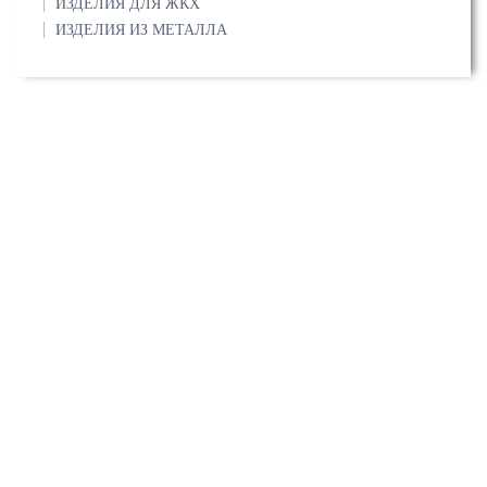
ИЗДЕЛИЯ ДЛЯ ЖКХ
ИЗДЕЛИЯ ИЗ МЕТАЛЛА
О компании
Сертификаты
Прайс-листы
Услуги
Вопрос/ответ
Контакты
Напишите нам:
info@stalmira.ru