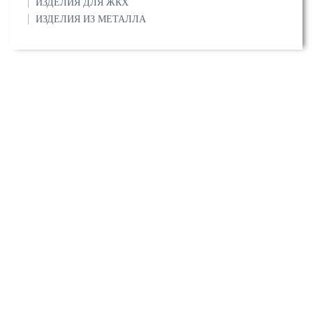
ИЗДЕЛИЯ ДЛЯ ЖКХ
ИЗДЕЛИЯ ИЗ МЕТАЛЛА
О компании
Сертификаты
Прайс-листы
Услуги
Вопрос/ответ
Контакты
Напишите нам:
info@stalmira.ru