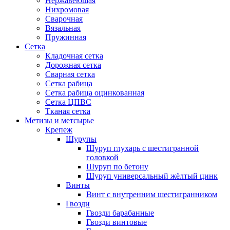
Нержавеющая
Нихромовая
Сварочная
Вязальная
Пружинная
Сетка
Кладочная сетка
Дорожная сетка
Сварная сетка
Сетка рабица
Сетка рабица оцинкованная
Сетка ЦПВС
Тканая сетка
Метизы и метсырье
Крепеж
Шурупы
Шуруп глухарь с шестигранной
головкой
Шуруп по бетону
Шуруп универсальный жёлтый цинк
Винты
Винт с внутренним шестигранником
Гвозди
Гвозди барабанные
Гвозди винтовые