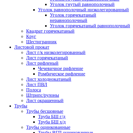
Уголок гнутый равнополочный
Уголок равнополочный низколегированный
Уголок горячекатаный
неравнополочный
Уголок горячекатаный равнополочный
Квадрат горячекатаный
Круг
Шестигранник
Листовой прокат
Лист г/к низколегированный
Лист горячекатаный
Лист рифленый
Чечевичное рифление
Ромбическое рифление
Лист холоднокатаный
Лист ПВЛ
Полоса
Штрипс/рулоны
Лист окрашенный
Трубы
Трубы бесшовные
Труба БШ г/д
Труба БШ х/д
Трубы оцинкованные
Трубы ВГП оцинкованные