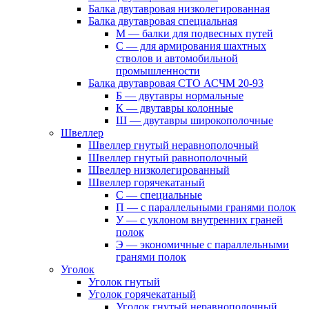
Балка двутавровая низколегированная
Балка двутавровая специальная
М — балки для подвесных путей
С — для армирования шахтных
стволов и автомобильной
промышленности
Балка двутавровая СТО АСЧМ 20-93
Б — двутавры нормальные
К — двутавры колонные
Ш — двутавры широкополочные
Швеллер
Швеллер гнутый неравнополочный
Швеллер гнутый равнополочный
Швеллер низколегированный
Швеллер горячекатаный
С — специальные
П — с параллельными гранями полок
У — с уклоном внутренних граней
полок
Э — экономичные с параллельными
гранями полок
Уголок
Уголок гнутый
Уголок горячекатаный
Уголок гнутый неравнополочный