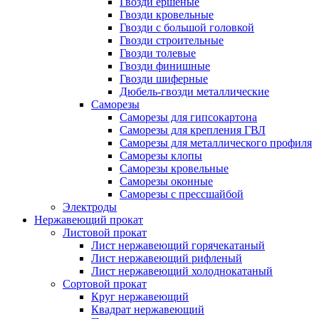
Гвозди ершеные
Гвозди кровельные
Гвозди с большой головкой
Гвозди строительные
Гвозди толевые
Гвозди финишные
Гвозди шиферные
Дюбель-гвозди металлические
Саморезы
Саморезы для гипсокартона
Саморезы для крепления ГВЛ
Саморезы для металлического профиля
Саморезы клопы
Саморезы кровельные
Саморезы оконные
Саморезы с прессшайбой
Электроды
Нержавеющий прокат
Листовой прокат
Лист нержавеющий горячекатаный
Лист нержавеющий рифленый
Лист нержавеющий холоднокатаный
Сортовой прокат
Круг нержавеющий
Квадрат нержавеющий