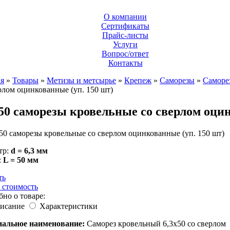
О компании
Сертификаты
Прайс-листы
Услуги
Вопрос/ответ
Контакты
ая
»
Товары
»
Метизы и метсырье
»
Крепеж
»
Саморезы
»
Саморе
рлом оцинкованные (уп. 150 шт)
х50 саморезы кровельные со сверлом оцин
тр:
d = 6,3 мм
:
L = 50 мм
ть
 стоимость
но о товаре:
исание
Характеристики
альное наименование:
Саморез кровельный 6,3х50 со сверлом