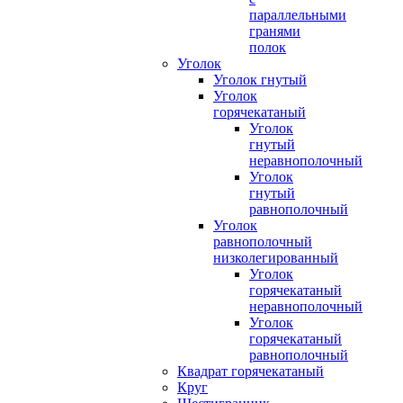
параллельными
гранями
полок
Уголок
Уголок гнутый
Уголок
горячекатаный
Уголок
гнутый
неравнополочный
Уголок
гнутый
равнополочный
Уголок
равнополочный
низколегированный
Уголок
горячекатаный
неравнополочный
Уголок
горячекатаный
равнополочный
Квадрат горячекатаный
Круг