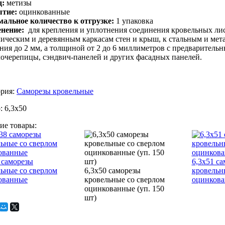
д:
метизы
ытие:
оцинкованные
альное количество к отгрузке:
1 упаковка
енение:
для крепления и уплотнения соединения кровельных ли
ическим и деревянным каркасам стен и крыш, к стальным и мет
ния до 2 мм, а толщиной от 2 до 6 миллиметров с предваритель
очерепицы, сэндвич-панелей и других фасадных панелей.
ория:
Саморезы кровельные
:
6,3х50
ие товары:
 саморезы
6,3х51 с
ьные со сверлом
6,3х50 саморезы
кровельн
ованные
кровельные со сверлом
оцинков
оцинкованные (уп. 150
шт)