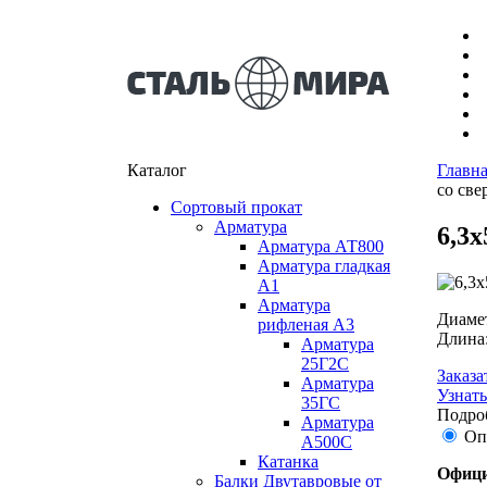
Каталог
Главн
со све
Сортовый прокат
Арматура
6,3
Арматура АТ800
Арматура гладкая
А1
Арматура
Диаме
рифленая А3
Длина
Арматура
25Г2С
Заказа
Арматура
Узнать
35ГС
Подроб
Арматура
Оп
А500С
Катанка
Офици
Балки Двутавровые от