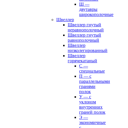
Ш —
двутавры
широкополочные
Швеллер
Швеллер гнутый
неравнополочный
Швеллер гнутый
равнополочный
Швеллер
низколегированный
Швеллер
горячекатаный
С —
специальные
П — с
параллельными
гранями
полок
У — с
уклоном
внутренних
граней полок
Э —
экономичные
с