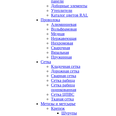
панели
Доборные элементы
Утеплители
Каталог цветов RAL
Проволока
Алюминиевая
Вольфрамовая
Медная
Нержавеющая
Нихромовая
Сварочная
Вязальная
Пружинная
Сетка
Кладочная сетка
Дорожная сетка
Сварная сетка
Сетка рабица
Сетка рабица
оцинкованная
Сетка ЦПВС
Тканая сетка
Метизы и метсырье
Крепеж
Шурупы