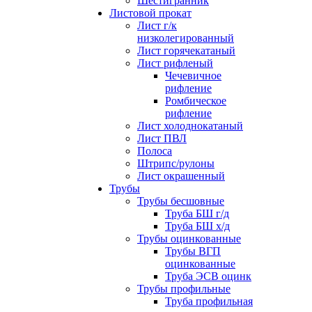
Шестигранник
Листовой прокат
Лист г/к
низколегированный
Лист горячекатаный
Лист рифленый
Чечевичное
рифление
Ромбическое
рифление
Лист холоднокатаный
Лист ПВЛ
Полоса
Штрипс/рулоны
Лист окрашенный
Трубы
Трубы бесшовные
Труба БШ г/д
Труба БШ х/д
Трубы оцинкованные
Трубы ВГП
оцинкованные
Труба ЭСВ оцинк
Трубы профильные
Труба профильная