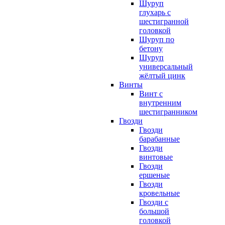
Шуруп
глухарь с
шестигранной
головкой
Шуруп по
бетону
Шуруп
универсальный
жёлтый цинк
Винты
Винт с
внутренним
шестигранником
Гвозди
Гвозди
барабанные
Гвозди
винтовые
Гвозди
ершеные
Гвозди
кровельные
Гвозди с
большой
головкой