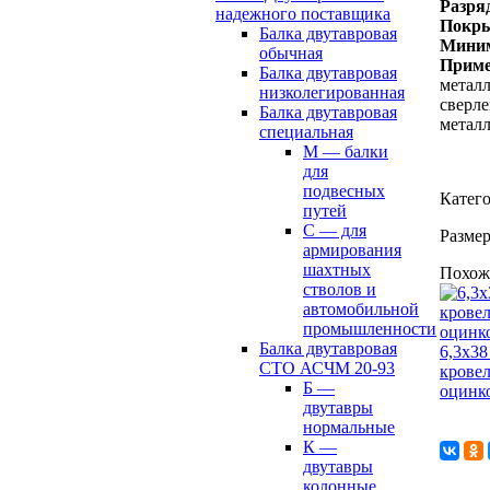
Разря
надежного поставщика
Покр
Балка двутавровая
Миним
обычная
Прим
Балка двутавровая
металл
низколегированная
сверле
Балка двутавровая
металл
специальная
М — балки
для
подвесных
Катег
путей
С — для
Размер
армирования
шахтных
Похож
стволов и
автомобильной
промышленности
Балка двутавровая
6,3х38
СТО АСЧМ 20-93
кровел
Б —
оцинк
двутавры
нормальные
К —
двутавры
колонные