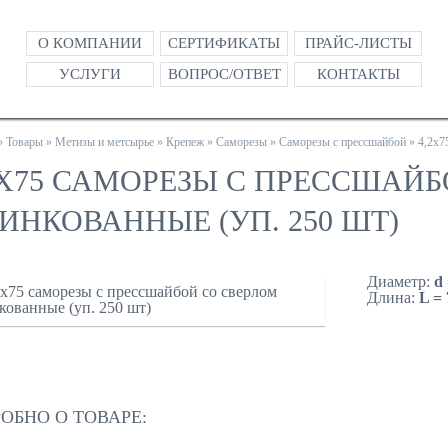
О КОМПАНИИ
СЕРТИФИКАТЫ
ПРАЙС-ЛИСТЫ
УСЛУГИ
ВОПРОС/ОТВЕТ
КОНТАКТЫ
»
Товары
»
Метизы и метсырье
»
Крепеж
»
Саморезы
»
Саморезы с прессшайбой
»
4,2х7
2Х75 САМОРЕЗЫ С ПРЕССШАЙ
ИНКОВАННЫЕ (УП. 250 ШТ)
Диаметр:
d 
Длина:
L =
ЗАКАЗА
ОБНО О ТОВАРЕ: