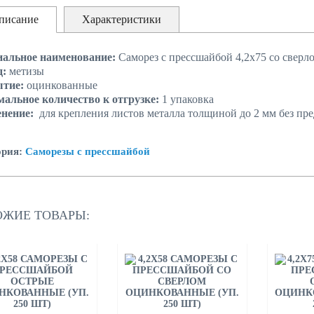
писание
Характеристики
альное наименование:
Саморез с прессшайбой 4,2х75 со сверл
д:
метизы
ытие:
оцинкованные
альное количество к отгрузке:
1 упаковка
енение:
для крепления листов металла толщиной до 2 мм без пр
ория:
Саморезы с прессшайбой
ОЖИЕ ТОВАРЫ: