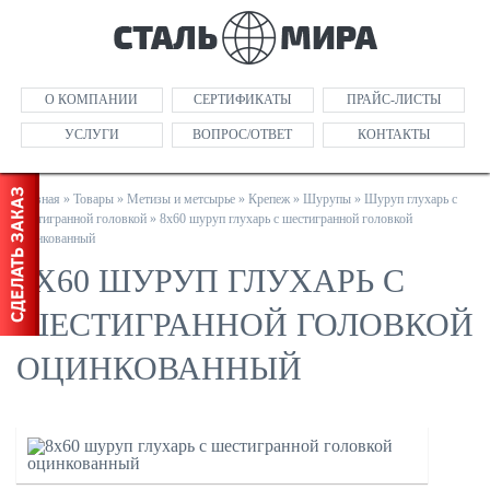
О КОМПАНИИ
СЕРТИФИКАТЫ
ПРАЙС-ЛИСТЫ
УСЛУГИ
ВОПРОС/ОТВЕТ
КОНТАКТЫ
Главная
»
Товары
»
Метизы и метсырье
»
Крепеж
»
Шурупы
»
Шуруп глухарь с
шестигранной головкой
»
8х60 шуруп глухарь с шестигранной головкой
оцинкованный
8Х60 ШУРУП ГЛУХАРЬ С
ШЕСТИГРАННОЙ ГОЛОВКОЙ
ОЦИНКОВАННЫЙ