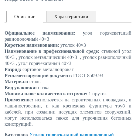
Описание
Характеристики
Официальное наименование: у
гол горячекатаный
равнополочный
40×3
Короткое наименование:
уголок
40×3
Наименование в профессиональной среде:
стальной угол
40×3
, уголок металлический
40×3
, уголок равнополочный
40×3
, угол горячекатаный
40×3
Разряд:
сортовой металлопрокат
Регламентирующий документ:
ГОСТ 8509-93
Материал:
сталь
Вид упаковки:
пачка
Минимальное количество к отгрузке:
1 пруток
Применение:
используется на строительных площадках, в
машиностроении, и как крепежная фурнитура труб и
кабелей, при создании несущих элементов сооружений,
могут использоваться также для упрочнения бетонных
конструкций.
Категория:
Уголок горячекатаный равнополочный