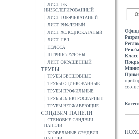
ЛИСТ Г/К
НИЗКОЛЕГИРОВАННЫЙ
О
ЛИСТ ГОРЯЧЕКАТАНЫЙ
ЛИСТ РИФЛЕНЫЙ
Офици
ЛИСТ ХОЛОДНОКАТАНЫЙ
Разря
ЛИСТ ПВЛ
Регла
ПОЛОСА
Резьб
ШТРИПС/РУЛОНЫ
Класс
Покр
ЛИСТ ОКРАШЕННЫЙ
Миним
ТРУБЫ
Прим
ТРУБЫ БЕСШОВНЫЕ
прибо
ТРУБЫ ОЦИНКОВАННЫЕ
соотв
ТРУБЫ ПРОФИЛЬНЫЕ
ТРУБЫ ЭЛЕКТРОСВАРНЫЕ
Катег
ТРУБЫ НЕРЖАВЕЮЩИЕ
СЭНДВИЧ ПАНЕЛИ
СТЕНОВЫЕ СЭНДВИЧ
ПАНЕЛИ
ПОХ
КРОВЕЛЬНЫЕ СЭНДВИЧ
ПАНЕЛИ