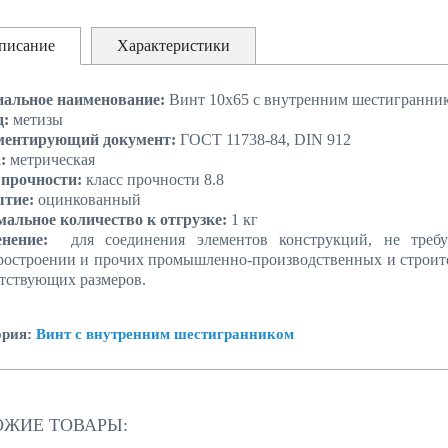
писание
Характеристики
альное наименование:
Винт 10х65 с внутренним шестигранни
д:
метизы
ментирующий документ:
ГОСТ 11738-84, DIN 912
а:
метрическая
 прочности:
класс прочности 8.8
ытие:
оцинкованный
альное количество к отгрузке:
1 кг
енение:
для соединения элементов конструкций, не тре
ростроении и прочих промышленно-производственных и строите
етствующих размеров.
ория:
Винт с внутренним шестигранником
ОЖИЕ ТОВАРЫ: