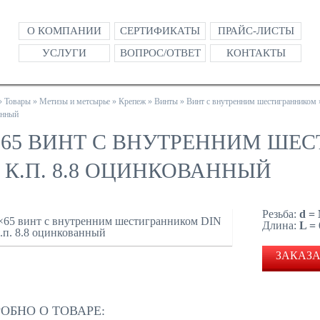
О КОМПАНИИ
СЕРТИФИКАТЫ
ПРАЙС-ЛИСТЫ
УСЛУГИ
ВОПРОС/ОТВЕТ
КОНТАКТЫ
»
Товары
»
Метизы и метсырье
»
Крепеж
»
Винты
»
Винт с внутренним шестигранником
анный
×65 ВИНТ С ВНУТРЕННИМ ШЕ
2 К.П. 8.8 ОЦИНКОВАННЫЙ
Резьба:
d =
Длина:
L =
ЗАКАЗА
ОБНО О ТОВАРЕ: