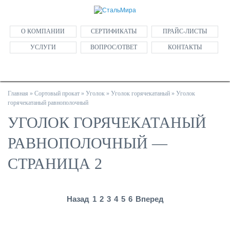
О КОМПАНИИ
СЕРТИФИКАТЫ
ПРАЙС-ЛИСТЫ
УСЛУГИ
ВОПРОС/ОТВЕТ
КОНТАКТЫ
Главная
»
Сортовый прокат
»
Уголок
»
Уголок горячекатаный
»
Уголок
горячекатаный равнополочный
УГОЛОК ГОРЯЧЕКАТАНЫЙ
РАВНОПОЛОЧНЫЙ —
СТРАНИЦА 2
Назад
1
2
3
4
5
6
Вперед