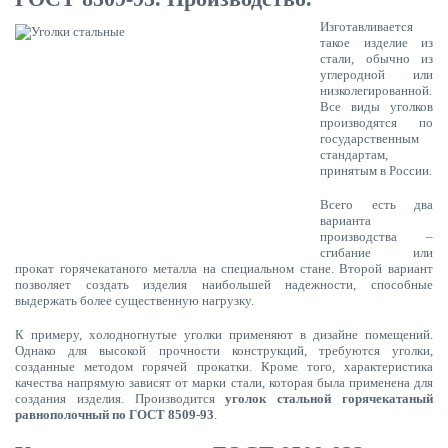
Изготавливается
такое изделие из
стали, обычно из
углеродной или
низколегированной.
Все виды уголков
производятся по
государственным
стандартам,
принятым в России.
Всего есть два
варианта
производства –
сгибание или
прокат горячекатаного металла на специальном стане. Второй вариант
позволяет создать изделия наибольшей надежности, способные
выдержать более существенную нагрузку.
К примеру, холодногнутые уголки применяют в дизайне помещений.
Однако для высокой прочности конструкций, требуются уголки,
созданные методом горячей прокатки. Кроме того, характеристика
качества напрямую зависят от марки стали, которая была применена для
создания изделия. Производится
уголок стальной горячекатаный
равнополочный по ГОСТ 8509-93
.