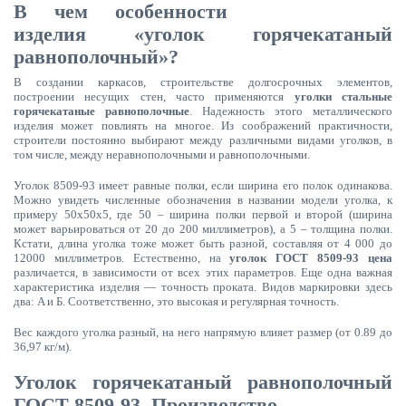
В чем особенности
изделия «уголок горячекатаный
равнополочный»?
В создании каркасов, строительстве долгосрочных элементов,
построении несущих стен, часто применяются
уголки стальные
горячекатаные равнополочные
. Надежность этого металлического
изделия может повлиять на многое. Из соображений практичности,
строители постоянно выбирают между различными видами уголков, в
том числе, между неравнополочными и равнополочными.
Уголок 8509-93 имеет равные полки, если ширина его полок одинакова.
Можно увидеть численные обозначения в названии модели уголка, к
примеру 50х50х5, где 50 – ширина полки первой и второй (ширина
может варьироваться от 20 до 200 миллиметров), а 5 – толщина полки.
Кстати, длина уголка тоже может быть разной, составляя от 4 000 до
12000 миллиметров. Естественно, на
уголок ГОСТ 8509-93 цена
различается, в зависимости от всех этих параметров. Еще одна важная
характеристика изделия — точность проката. Видов маркировки здесь
два: A и Б. Соответственно, это высокая и регулярная точность.
Вес каждого уголка разный, на него напрямую влияет размер (от 0.89 до
36,97 кг/м).
Уголок горячекатаный равнополочный
ГОСТ 8509-93. Производство.