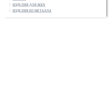
ИЗДЕЛИЯ ДЛЯ ЖКХ
ИЗДЕЛИЯ ИЗ МЕТАЛЛА
О компании
Сертификаты
Прайс-листы
Услуги
Вопрос/ответ
Контакты
Напишите нам:
info@stalmira.ru