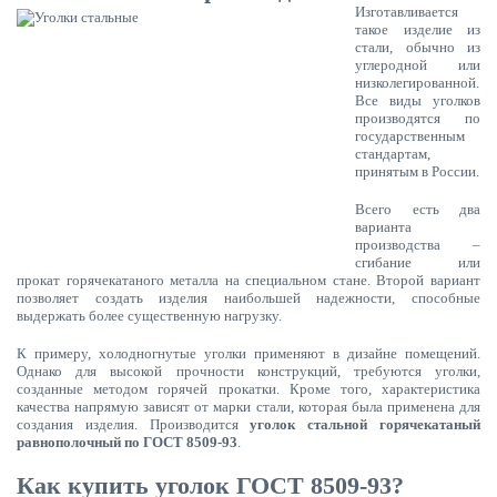
Изготавливается
такое изделие из
стали, обычно из
углеродной или
низколегированной.
Все виды уголков
производятся по
государственным
стандартам,
принятым в России.
Всего есть два
варианта
производства –
сгибание или
прокат горячекатаного металла на специальном стане. Второй вариант
позволяет создать изделия наибольшей надежности, способные
выдержать более существенную нагрузку.
К примеру, холодногнутые уголки применяют в дизайне помещений.
Однако для высокой прочности конструкций, требуются уголки,
созданные методом горячей прокатки. Кроме того, характеристика
качества напрямую зависят от марки стали, которая была применена для
создания изделия. Производится
уголок стальной горячекатаный
равнополочный по ГОСТ 8509-93
.
Как купить уголок ГОСТ 8509-93?