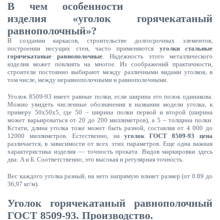
В чем особенности
изделия «уголок горячекатаный
равнополочный»?
В создании каркасов, строительстве долгосрочных элементов,
построении несущих стен, часто применяются
уголки стальные
горячекатаные равнополочные
. Надежность этого металлического
изделия может повлиять на многое. Из соображений практичности,
строители постоянно выбирают между различными видами уголков, в
том числе, между неравнополочными и равнополочными.
Уголок 8509-93 имеет равные полки, если ширина его полок одинакова.
Можно увидеть численные обозначения в названии модели уголка, к
примеру 50х50х5, где 50 – ширина полки первой и второй (ширина
может варьироваться от 20 до 200 миллиметров), а 5 – толщина полки.
Кстати, длина уголка тоже может быть разной, составляя от 4 000 до
12000 миллиметров. Естественно, на
уголок ГОСТ 8509-93 цена
различается, в зависимости от всех этих параметров. Еще одна важная
характеристика изделия — точность проката. Видов маркировки здесь
два: A и Б. Соответственно, это высокая и регулярная точность.
Вес каждого уголка разный, на него напрямую влияет размер (от 0.89 до
36,97 кг/м).
Уголок горячекатаный равнополочный
ГОСТ 8509-93. Производство.