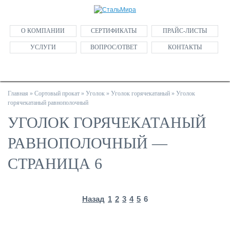
О КОМПАНИИ
СЕРТИФИКАТЫ
ПРАЙС-ЛИСТЫ
УСЛУГИ
ВОПРОС/ОТВЕТ
КОНТАКТЫ
Главная
»
Сортовый прокат
»
Уголок
»
Уголок горячекатаный
»
Уголок
горячекатаный равнополочный
УГОЛОК ГОРЯЧЕКАТАНЫЙ
РАВНОПОЛОЧНЫЙ —
СТРАНИЦА 6
Назад
1
2
3
4
5
6