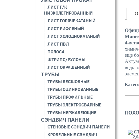
ЛИСТ Г/К
НИЗКОЛЕГИРОВАННЫЙ
О
ЛИСТ ГОРЯЧЕКАТАНЫЙ
ЛИСТ РИФЛЕНЫЙ
Офици
ЛИСТ ХОЛОДНОКАТАНЫЙ
Миним
4-вет
ЛИСТ ПВЛ
химич
ПОЛОСА
еще бо
ШТРИПС/РУЛОНЫ
Актуал
ЛИСТ ОКРАШЕННЫЙ
ведь 
ТРУБЫ
элемен
ТРУБЫ БЕСШОВНЫЕ
Катег
ТРУБЫ ОЦИНКОВАННЫЕ
ТРУБЫ ПРОФИЛЬНЫЕ
ТРУБЫ ЭЛЕКТРОСВАРНЫЕ
ПОХО
ТРУБЫ НЕРЖАВЕЮЩИЕ
СЭНДВИЧ ПАНЕЛИ
СТЕНОВЫЕ СЭНДВИЧ ПАНЕЛИ
КРОВЕЛЬНЫЕ СЭНДВИЧ