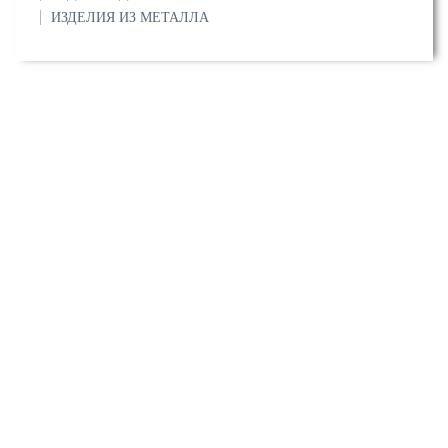
ИЗДЕЛИЯ ИЗ МЕТАЛЛА
О компании
Сертификаты
Прайс-листы
Услуги
Вопрос/ответ
Контакты
Напишите нам:
info@stalmira.ru